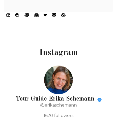
👏
😍
😹
🤗
❤
😻
😱
Instagram
Tour Guide Erika Schemann
@erikaschemann
1620
followers