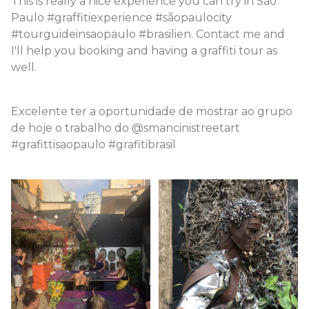
This is really a nice experience you can try in São
Paulo #graffitiexperience #sãopaulocity
#tourguideinsaopaulo #brasilien. Contact me and
I'll help you booking and having a graffiti tour as
well.
Excelente ter a oportunidade de mostrar ao grupo
de hoje o trabalho do @smancinistreetart
#grafittisaopaulo #grafitibrasil