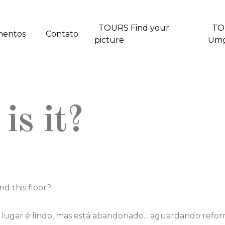
TOURS Find your
TO
mentos
Contato
picture
Um
is it?
d this floor?
lugar é lindo, mas está abandonado... aguardando reform