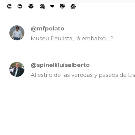
👏
😍
😹
🤗
❤
😻
😱
@mfpolato
Museu Paulista, lá embaixo....?!
@spinelliluisalberto
Al estilo de las veredas y paseos de Lis