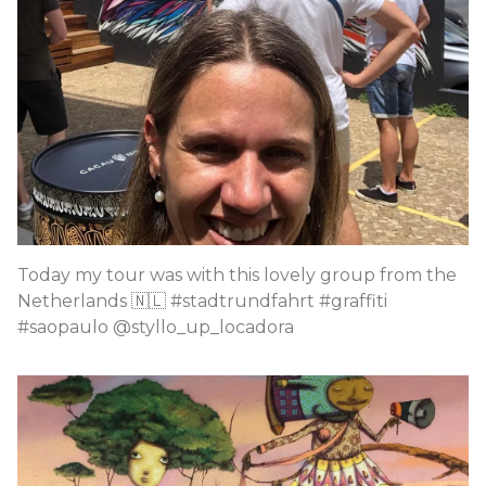
Today my tour was with this lovely group from the
Netherlands 🇳🇱 #stadtrundfahrt #graffiti
#saopaulo @styllo_up_locadora