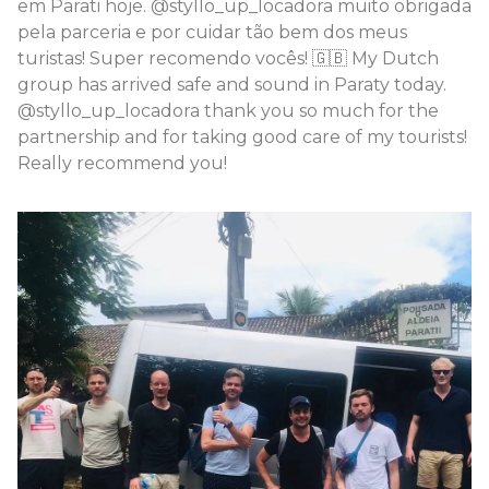
em Parati hoje. @styllo_up_locadora muito obrigada
pela parceria e por cuidar tão bem dos meus
turistas! Super recomendo vocês! 🇬🇧 My Dutch
group has arrived safe and sound in Paraty today.
@styllo_up_locadora thank you so much for the
partnership and for taking good care of my tourists!
Really recommend you!