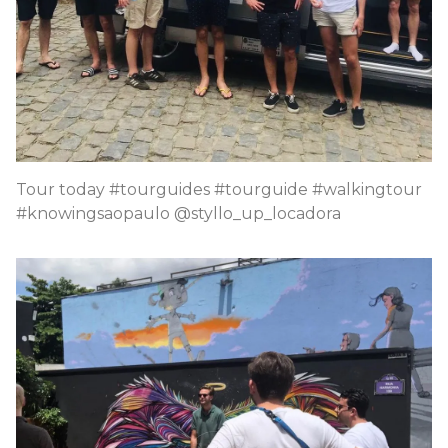
Tour today #tourguides #tourguide #walkingtour
#knowingsaopaulo @styllo_up_locadora