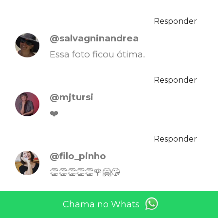
Responder
@salvagninandrea
Essa foto ficou ótima.
Responder
@mjtursi
❤️
Responder
@filo_pinho
👏👏👏👏👏🌹🤗😘
Responder
Chama no Whats
@lycurgopmarques