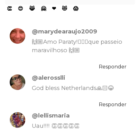
👏
😍
😹
🤗
❤
😻
😱
@marydearaujo2009
🙌🏼Amo Paraty!🤦🏻‍♀️que passeio
maravilhoso 🙌🏼
Responder
@alerosslli
God bless Netherlands🙏🏻😂
Responder
@lellismaria
Uau!!!! 👏👏👏👏👏