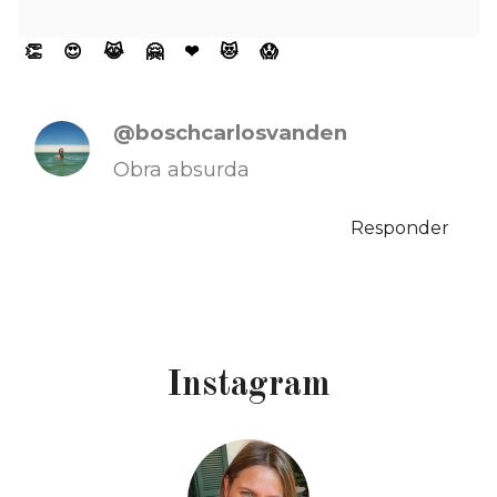
👏
😍
😹
🤗
❤
😻
😱
@boschcarlosvanden
Obra absurda
Responder
Instagram