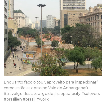
Enquanto faço o tour, aproveito para inspecionar”
como estão as obras no Vale do Anhangabaú...
#travelguides #tourguide #saopaulocity #splovers
#brasilien #brazil #work