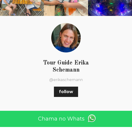
Tour Guide Erika
Schemann
@erikaschemann
follow
Home
Chama no Whats
Sobre